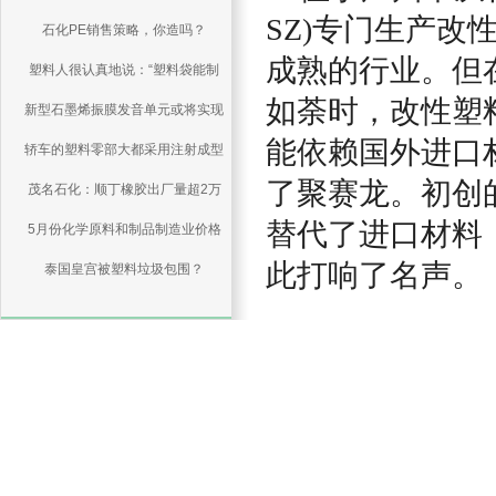
SZ)专门生产
石化PE销售策略，你造吗？
人，不需要聪明人
成熟的行业。但
塑料人很认真地说：“塑料袋能制
如荼时，改性塑
新型石墨烯振膜发音单元或将实现
成大米”是谣言！
能依赖国外进口
轿车的塑料零部大都采用注射成型
量产
了聚赛龙。初创
茂名石化：顺丁橡胶出厂量超2万
替代了进口材料
5月份化学原料和制品制造业价格
吨
此打响了名声。
同比涨13.6%，环比涨0.6%
泰国皇宫被塑料垃圾包围？
BioPBS食品容器来帮忙