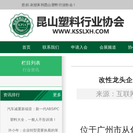
您好,欢迎来到昆山塑料行业协会！
首页
联系我们
申请入会
会展频道
协
栏目列表
行业资讯
改性龙头企
来源：互联
资讯排行
更多
汽车减重新福音：新一代ABS/PC
塑料大全，一般人不告诉滴！
共混物
位于广州市从化
许小年：企业转型需要执着的笨