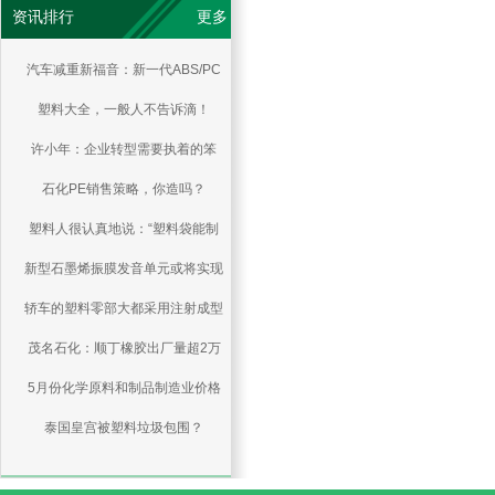
资讯排行
更多
汽车减重新福音：新一代ABS/PC
塑料大全，一般人不告诉滴！
共混物
许小年：企业转型需要执着的笨
石化PE销售策略，你造吗？
人，不需要聪明人
塑料人很认真地说：“塑料袋能制
新型石墨烯振膜发音单元或将实现
成大米”是谣言！
轿车的塑料零部大都采用注射成型
量产
茂名石化：顺丁橡胶出厂量超2万
5月份化学原料和制品制造业价格
吨
同比涨13.6%，环比涨0.6%
泰国皇宫被塑料垃圾包围？
BioPBS食品容器来帮忙