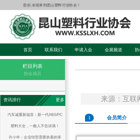
您好,欢迎来到昆山塑料行业协会！
首页
联系我们
申请入会
会展频道
协
栏目列表
协会成员
来源：互联
资讯排行
更多
汽车减重新福音：新一代ABS/PC
1
会员简介
塑料大全，一般人不告诉滴！
共混物
许小年：企业转型需要执着的笨