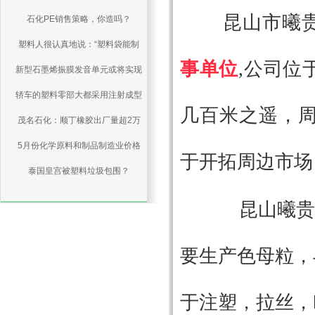
   昆山市
石化PE销售策略，你造吗？
人，不需要聪明人
塑料人很认真地说：“塑料袋能制
事单位
,公司位
新型石墨烯振膜发音单元或将实现
成大米”是谣言！
轿车的塑料零部大都采用注射成型
量产
几百米之遥，
茂名石化：顺丁橡胶出厂量超2万
5月份化学原料和制品制造业价格
吨
于开拓周边市场
同比涨13.6%，环比涨0.6%
泰国皇宫被塑料垃圾包围？
BioPBS食品容器来帮忙
昆山曦贵公
要生产色母粒，
于注塑，拉丝，